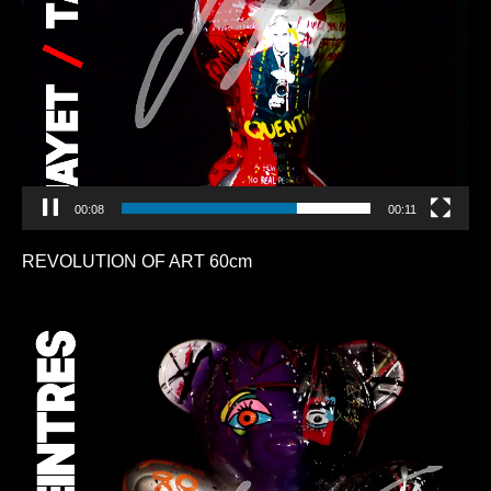
00:00
00:11
REVOLUTION OF ART 60cm
Lecteur
vidéo