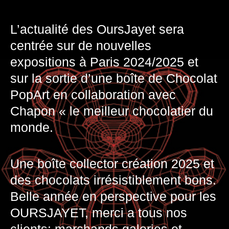
L’actualité des OursJayet sera
centrée sur de nouvelles
expositions à Paris 2024/2025 et
sur la sortie d’une boîte de Chocolat
PopArt en collaboration avec
Chapon « le meilleur chocolatier du
monde.
Une boîte collector création 2025 et
des chocolats irrésistiblement bons.
Belle année en perspective pour les
OURSJAYET, merci a tous nos